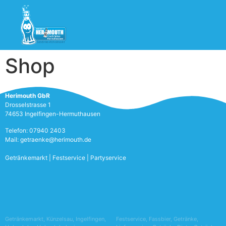
Shop
Herimouth GbR
Drosselstrasse 1
74653 Ingelfingen-Hermuthausen
Telefon: 07940 2403
Mail: getraenke@herimouth.de
Getränkemarkt | Festservice | Partyservice
Getränkemarkt, Künzelsau, Ingelfingen,
Festservice, Fassbier, Getränke,