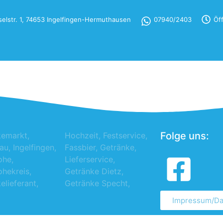
elstr. 1, 74653 Ingelfingen-Hermuthausen
07940/2403
Öf
Folge uns:
kemarkt,
Festservice,
au, Ingelfingen,
er, Getränke,
ohe,
vice,
hekreis,
e Dietz,
elieferant,
Getränke Specht,
Impressum/Da