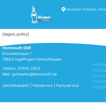
Herimouth-Getränke, Dross
[dsgvo_policy]
Herimouth GbR
Drosselstrasse 1
74653 Ingelfingen-Hermuthausen
Geträn
Hochzeit, 
Telefon: 07940 2403
Künzels
Fassbi
Mail: getraenke@herimouth.de
Hohenl
Lieferser
Hohenlo
Getränk
Getränkemarkt | Festservice | Partyservice
Getränk